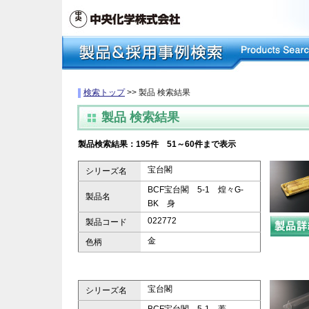
検索トップ
>> 製品 検索結果
製品 検索結果
製品検索結果：195件 51～60件まで表示
宝台閣
シリーズ名
BCF宝台閣 5-1 煌々G-
製品名
BK 身
022772
製品コード
金
色柄
宝台閣
シリーズ名