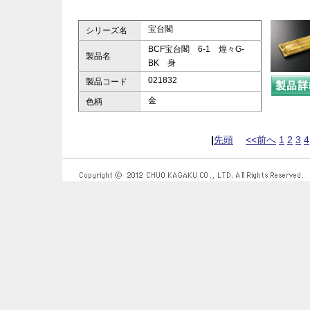
宝台閣
シリーズ名
BCF宝台閣 6-1 煌々G-
製品名
BK 身
021832
製品コード
金
色柄
|
先頭
<<前へ
1
2
3
4