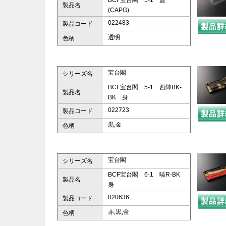
BCF宝台閣 5-1 蓋
製品名
(CAPG)
022483
製品コード
透明
色柄
宝台閣
シリーズ名
BCF宝台閣 5-1 西陣BK-
製品名
BK 身
022723
製品コード
黒,金
色柄
宝台閣
シリーズ名
BCF宝台閣 6-1 暁R-BK
製品名
身
020636
製品コード
赤,黒,金
色柄