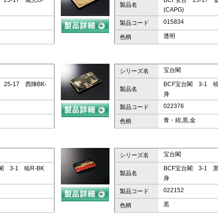
 25-17 風光G-
BCF宝台 25-17
製品名
(CAPG)
015834
製品コード
透明
色柄
宝台閣
シリーズ名
 25-17 西陣BK-
BCF宝台閣 3-1 
製品名
身
022376
製品コード
青・紺,黒,金
色柄
宝台閣
シリーズ名
閣 3-1 暁R-BK
BCF宝台閣 3-1 
製品名
身
022152
製品コード
黒
色柄