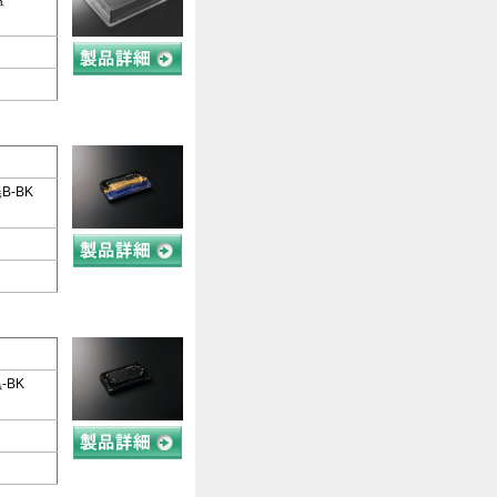
 蓋
暁B-BK
黒-BK