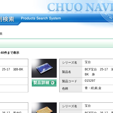
結果
～40件まで表示
宝台
シリーズ名
 25-17 渚B-BK
BCF宝台 25-17 渚
製品名
BK 身
015297
製品コード
銀
青・紺,銀,金
色柄
宝台
シリーズ名