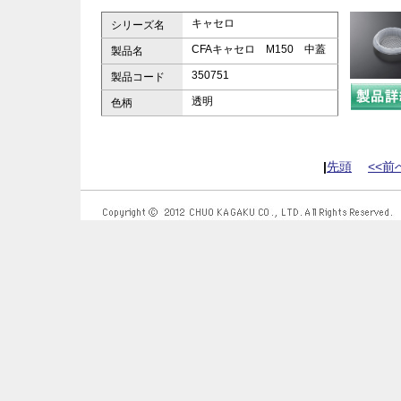
キャセロ
シリーズ名
CFAキャセロ M150 中蓋
製品名
350751
製品コード
透明
色柄
|
先頭
<<前