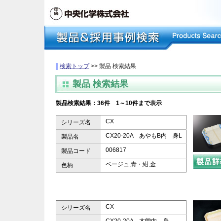
検索トップ
>> 製品 検索結果
製品 検索結果
製品検索結果：36件 1～10件まで表示
CX
シリーズ名
CX20-20A あやもB内 身L
製品名
006817
製品コード
ベージュ,青・紺,金
色柄
CX
シリーズ名