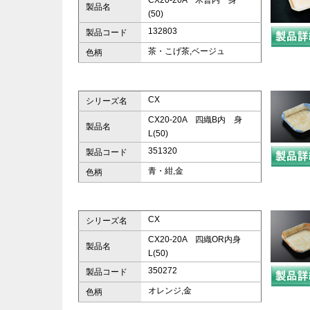
CX20-20A 木曽内 身
製品名
(50)
132803
製品コード
茶・こげ茶,ベージュ
色柄
CX
シリーズ名
CX20-20A 四織B内 身
製品名
L(50)
351320
製品コード
青・紺,金
色柄
CX
シリーズ名
CX20-20A 四織OR内身
製品名
L(50)
350272
製品コード
オレンジ,金
色柄