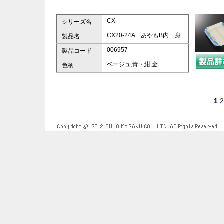
CX
シリーズ名
CX20-24A あやもB内 身
製品名
006957
製品コード
ベージュ,青・紺,金
色柄
1
2