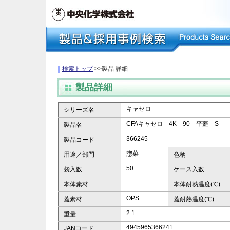
検索トップ
>>製品 詳細
製品詳細
キャセロ
シリーズ名
CFAキャセロ 4K 90 平蓋 S
製品名
366245
製品コード
惣菜
用途／部門
色柄
50
袋入数
ケース入数
本体素材
本体耐熱温度(℃)
OPS
蓋素材
蓋耐熱温度(℃)
2.1
重量
4945965366241
JANコード