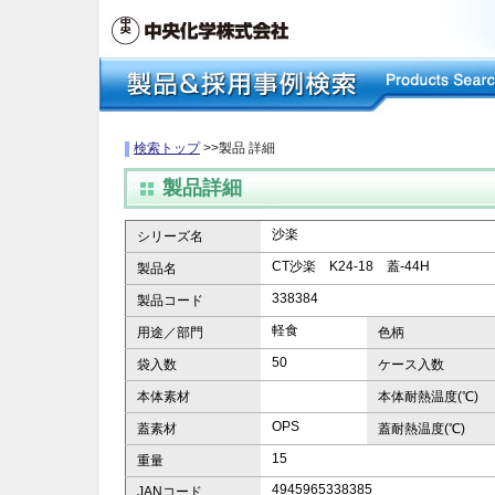
検索トップ
>>製品 詳細
製品詳細
沙楽
シリーズ名
CT沙楽 K24-18 蓋-44H
製品名
338384
製品コード
軽食
用途／部門
色柄
50
袋入数
ケース入数
本体素材
本体耐熱温度(℃)
OPS
蓋素材
蓋耐熱温度(℃)
15
重量
4945965338385
JANコード