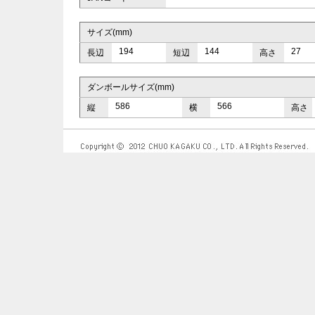
サイズ(mm)
194
144
27
長辺
短辺
高さ
ダンボールサイズ(mm)
586
566
縦
横
高さ