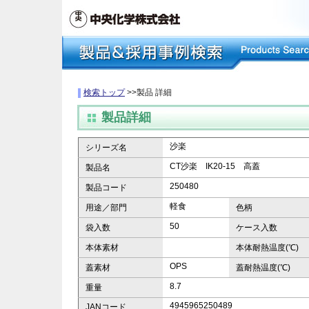
検索トップ
>>製品 詳細
製品詳細
沙楽
シリーズ名
CT沙楽 IK20-15 高蓋
製品名
250480
製品コード
軽食
用途／部門
色柄
50
袋入数
ケース入数
本体素材
本体耐熱温度(℃)
OPS
蓋素材
蓋耐熱温度(℃)
8.7
重量
4945965250489
JANコード