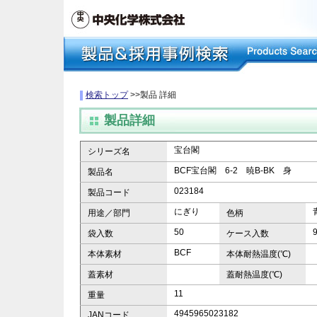
検索トップ
>>製品 詳細
製品詳細
宝台閣
シリーズ名
BCF宝台閣 6-2 暁B-BK 身
製品名
023184
製品コード
にぎり
用途／部門
色柄
50
袋入数
ケース入数
BCF
本体素材
本体耐熱温度(℃)
蓋素材
蓋耐熱温度(℃)
11
重量
4945965023182
JANコード