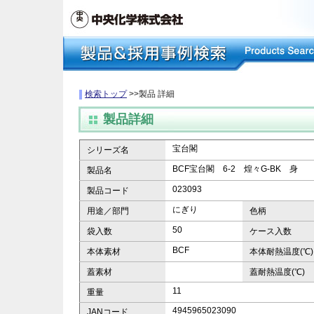
検索トップ
>>製品 詳細
製品詳細
宝台閣
シリーズ名
BCF宝台閣 6-2 煌々G-BK 身
製品名
023093
製品コード
にぎり
用途／部門
色柄
50
袋入数
ケース入数
BCF
本体素材
本体耐熱温度(℃)
蓋素材
蓋耐熱温度(℃)
11
重量
4945965023090
JANコード