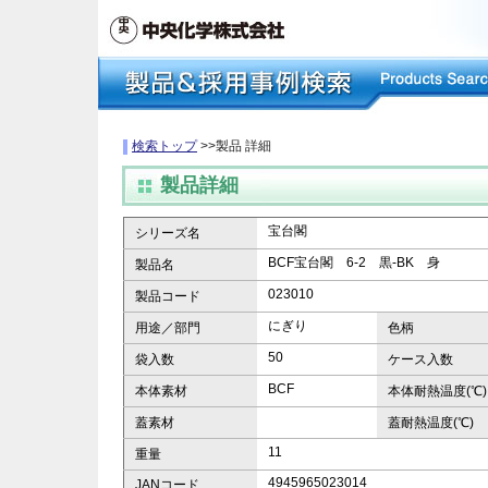
検索トップ
>>製品 詳細
製品詳細
宝台閣
シリーズ名
BCF宝台閣 6-2 黒-BK 身
製品名
023010
製品コード
にぎり
用途／部門
色柄
50
袋入数
ケース入数
BCF
本体素材
本体耐熱温度(℃)
蓋素材
蓋耐熱温度(℃)
11
重量
4945965023014
JANコード