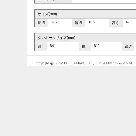
サイズ(mm)
282
105
47
長辺
短辺
高さ
ダンボールサイズ(mm)
641
611
縦
横
高さ