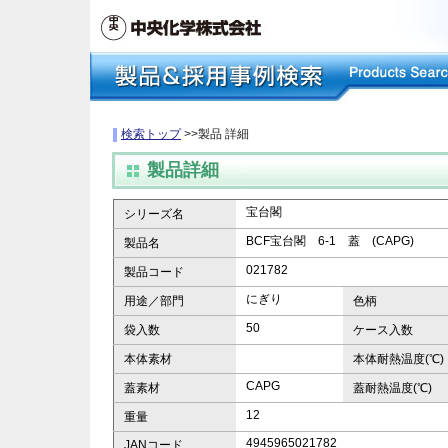
検索トップ
>>製品 詳細
製品詳細
宝台閣
シリーズ名
BCF宝台閣 6-1 蓋 (CAPG)
製品名
021782
製品コード
にぎり
用途／部門
色柄
50
袋入数
ケース入数
本体素材
本体耐熱温度(℃)
CAPG
蓋素材
蓋耐熱温度(℃)
12
重量
4945965021782
JANコード