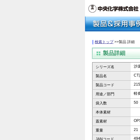
検索トップ
>>製品 詳細
製品詳細
沙
シリーズ名
CT
製品名
21
製品コード
軽
用途／部門
50
袋入数
本体素材
OP
蓋素材
21
重量
49
JANコード