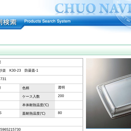
楽
沙楽 K30-23 防曇蓋-1
5731
食
透明
色柄
200
ケース入数
本体耐熱温度(℃)
S
80
蓋耐熱温度(℃)
45965215730