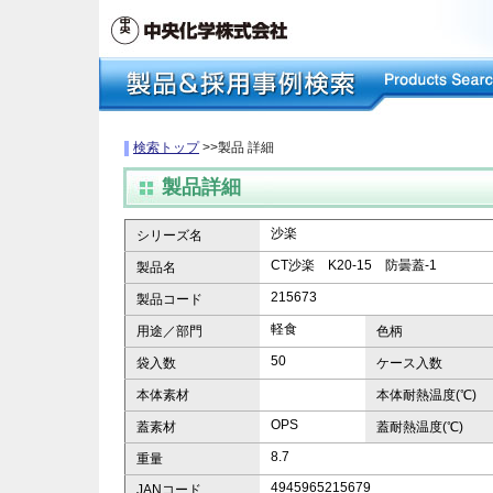
検索トップ
>>製品 詳細
製品詳細
沙楽
シリーズ名
CT沙楽 K20-15 防曇蓋-1
製品名
215673
製品コード
軽食
用途／部門
色柄
50
袋入数
ケース入数
本体素材
本体耐熱温度(℃)
OPS
蓋素材
蓋耐熱温度(℃)
8.7
重量
4945965215679
JANコード