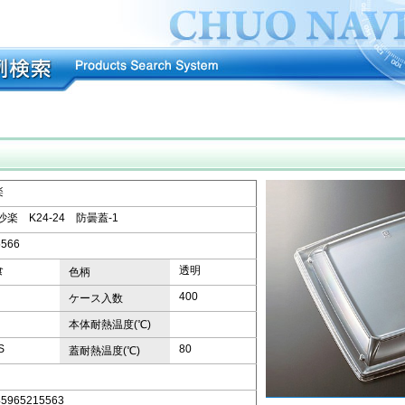
楽
沙楽 K24-24 防曇蓋-1
5566
食
透明
色柄
400
ケース入数
本体耐熱温度(℃)
S
80
蓋耐熱温度(℃)
45965215563