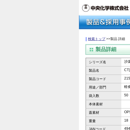
検索トップ
>>製品 詳細
製品詳細
沙
シリーズ名
CT
製品名
21
製品コード
軽
用途／部門
50
袋入数
本体素材
OP
蓋素材
18
重量
49
JANコード