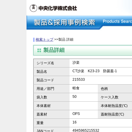
検索トップ
>>製品 詳細
製品詳細
沙楽
シリーズ名
CT沙楽 K23-23 防曇蓋-1
製品名
215533
製品コード
軽食
用途／部門
色柄
50
袋入数
ケース入数
本体素材
本体耐熱温度(℃)
OPS
蓋素材
蓋耐熱温度(℃)
16
重量
4945965215532
JANコード