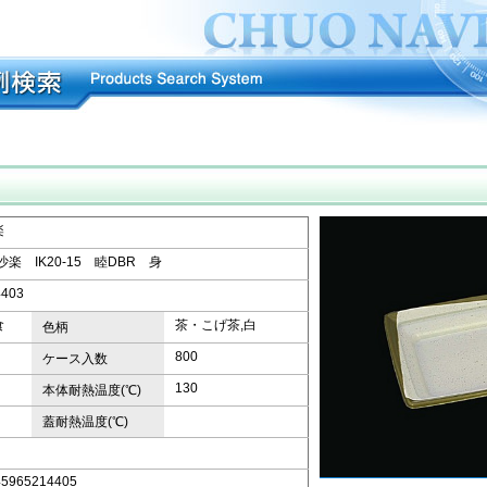
楽
沙楽 IK20-15 睦DBR 身
4403
食
茶・こげ茶,白
色柄
800
ケース入数
130
本体耐熱温度(℃)
蓋耐熱温度(℃)
45965214405