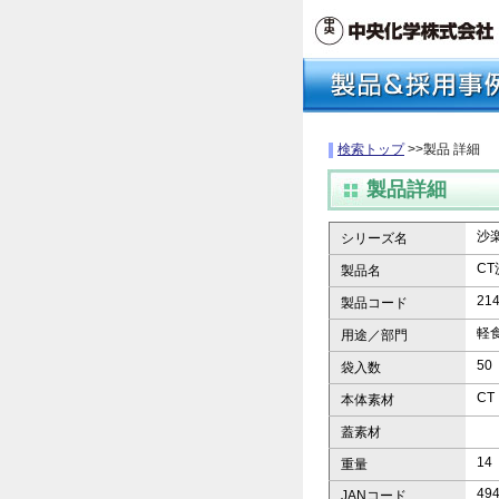
検索トップ
>>製品 詳細
製品詳細
沙
シリーズ名
CT
製品名
21
製品コード
軽
用途／部門
50
袋入数
CT
本体素材
蓋素材
14
重量
49
JANコード