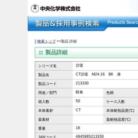
検索トップ
>>製品 詳細
製品詳細
沙楽
シリーズ名
CT沙楽 M24-16 BK 身
製品名
213330
製品コード
軽食
用途／部門
色柄
50
袋入数
ケース入数
CT
本体素材
本体耐熱温度(℃)
蓋素材
蓋耐熱温度(℃)
16
重量
4945965213330
JANコード