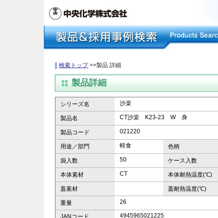
検索トップ
>>製品 詳細
製品詳細
沙楽
シリーズ名
CT沙楽 K23-23 W 身
製品名
021220
製品コード
軽食
用途／部門
色柄
50
袋入数
ケース入数
CT
本体素材
本体耐熱温度(℃)
蓋素材
蓋耐熱温度(℃)
26
重量
4945965021225
JANコード