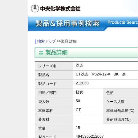
検索トップ
>>製品 詳細
製品詳細
沙楽
シリーズ名
CT沙楽 KS24-12-A BK 身
製品名
212068
製品コード
軽食
用途／部門
色柄
50
袋入数
ケース入数
CT
本体素材
本体耐熱温度(℃)
蓋素材
蓋耐熱温度(℃)
15
重量
4945965212067
JANコード