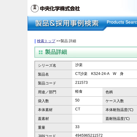
検索トップ
>>製品 詳細
製品詳細
沙楽
シリーズ名
CT沙楽 KS24-24-A W 身
製品名
211573
製品コード
軽食
用途／部門
色柄
50
袋入数
ケース入数
CT
本体素材
本体耐熱温度(℃)
蓋素材
蓋耐熱温度(℃)
33
重量
4945965211572
JANコード