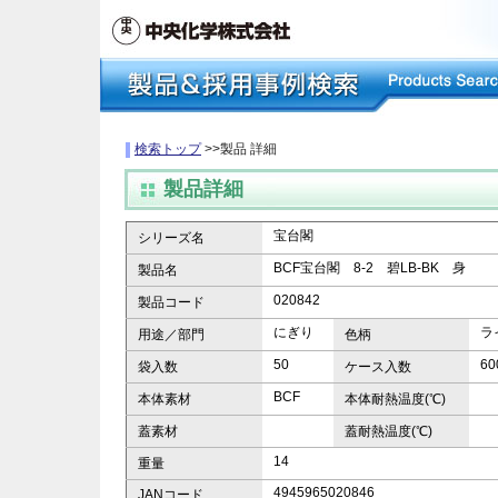
検索トップ
>>製品 詳細
製品詳細
宝台閣
シリーズ名
BCF宝台閣 8-2 碧LB-BK 身
製品名
020842
製品コード
にぎり
ラ
用途／部門
色柄
50
60
袋入数
ケース入数
BCF
本体素材
本体耐熱温度(℃)
蓋素材
蓋耐熱温度(℃)
14
重量
4945965020846
JANコード