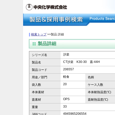
検索トップ
>>製品 詳細
製品詳細
沙楽
シリーズ名
CT沙楽 K30-30 蓋-44H
製品名
206557
製品コード
軽食
用途／部門
色柄
20
袋入数
ケース入数
本体素材
本体耐熱温度(℃)
OPS
蓋素材
蓋耐熱温度(℃)
33
重量
4945965206554
JANコード