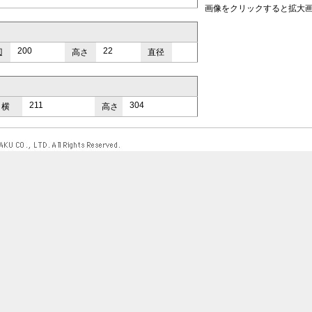
画像をクリックすると拡大
200
22
辺
高さ
直径
211
304
横
高さ