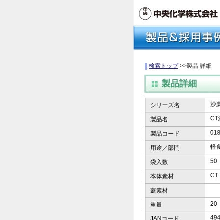
検索トップ
>>製品 詳細
製品詳細
沙
シリーズ名
CT
製品名
01
製品コード
軽
用途／部門
50
袋入数
CT
本体素材
蓋素材
20
重量
49
JANコード