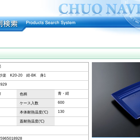
楽
沙楽 K20-20 紺-BK 身1
8929
食
青・紺
色柄
600
ケース入数
130
本体耐熱温度(℃)
蓋耐熱温度(℃)
45965018928