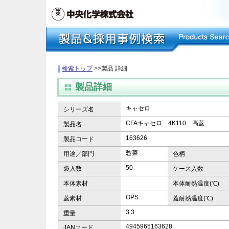
検索トップ
>>製品 詳細
製品詳細
キャセロ
シリーズ名
CFAキャセロ 4K110 高蓋
製品名
163626
製品コード
惣菜
用途／部門
色柄
50
袋入数
ケース入数
本体素材
本体耐熱温度(℃)
OPS
蓋素材
蓋耐熱温度(℃)
3.3
重量
4945965163628
JANコード