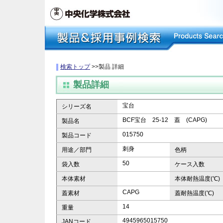
検索トップ
>>製品 詳細
製品詳細
宝台
シリーズ名
BCF宝台 25-12 蓋 (CAPG)
製品名
015750
製品コード
刺身
用途／部門
色柄
50
袋入数
ケース入数
本体素材
本体耐熱温度(℃)
CAPG
蓋素材
蓋耐熱温度(℃)
14
重量
4945965015750
JANコード