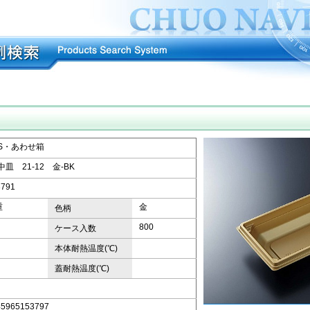
KS・あわせ箱
中皿 21-12 金-BK
3791
重
金
色柄
800
ケース入数
本体耐熱温度(℃)
蓋耐熱温度(℃)
45965153797