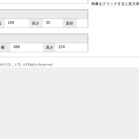
画像をクリックすると拡大
106
35
辺
高さ
直径
386
224
横
高さ