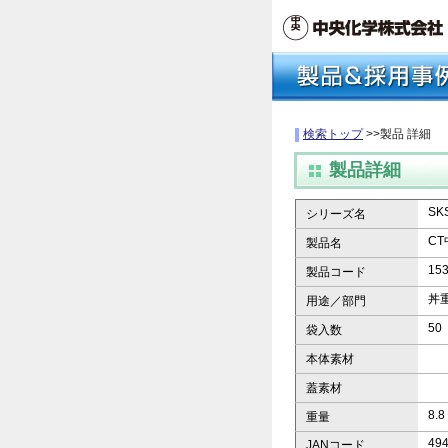
検索トップ
>>製品 詳細
製品詳細
S
シリーズ名
CT
製品名
15
製品コード
丼
用途／部門
50
袋入数
本体素材
蓋素材
8.8
重量
49
JANコード