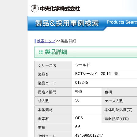
検索トップ
>>製品 詳細
製品詳細
シールド
シリーズ名
BCTシールド 20-16 蓋
製品名
012245
製品コード
軽食
用途／部門
色柄
50
袋入数
ケース入数
本体素材
本体耐熱温度(℃)
OPS
蓋素材
蓋耐熱温度(℃)
6.6
重量
4945965012247
JANコード